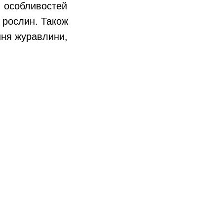
у, особливостей
 рослин. Також
ння журавлини,