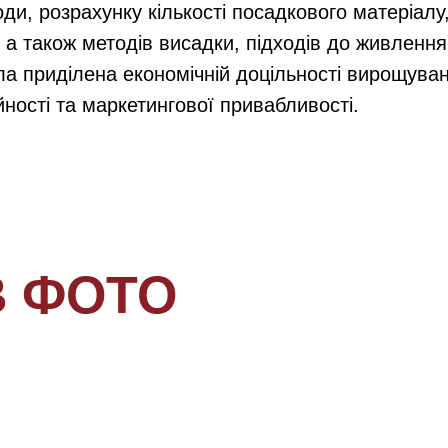
оди, розрахунку кількості посадкового матеріал
 а також методів висадки, підходів до живлення
ла приділена економічній доцільності вирощува
ності та маркетингової привабливості.
В ФОТО