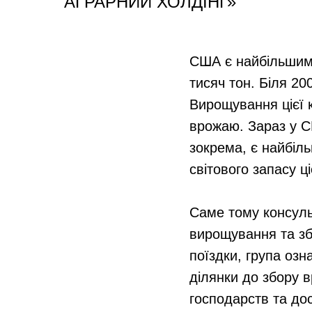
АГРАРНИЙ ХОЛДІНГ»
США є найбільшим 
тисяч тон. Біля 20
Вирощування цієї 
врожаю. Зараз у СШ
зокрема, є найбіл
світового запасу ці
Саме тому консуль
вирощування та зб
поїздки, група оз
ділянки до збору 
господарств та до