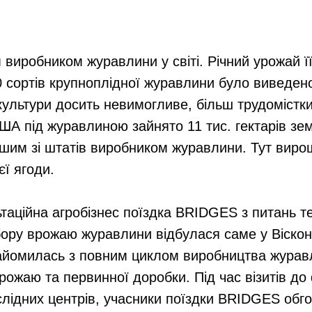
виробником журавлини у світі. Річний урожай її
0 сортів крупноплідної журавлини було виведено
культури досить невимогливе, більш трудомістк
А під журавлиною зайнято 11 тис. гектарів зем
ьшим зі штатів виробником журавлини. Тут вир
єї ягоди.
таційна агробізнес поїздка BRIDGES з питань т
ору врожаю журавлини відбулася саме у Вісконс
найомилась з повним циклом виробництва журавл
врожаю та первинної доробки. Під час візитів д
слідних центрів, учасники поїздки BRIDGES обг