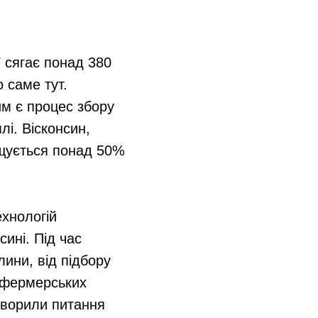
 сягає понад 380
 саме тут.
им є процес збору
лі. Вісконсин,
ощується понад 50%
ехнологій
ині. Під час
ини, від підбору
о фермерських
оворили питання