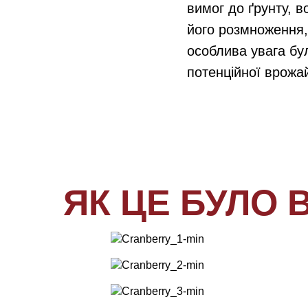
вимог до ґрунту, в
його розмноження,
особлива увага бу
потенційної врожай
ЯК ЦЕ БУЛО 