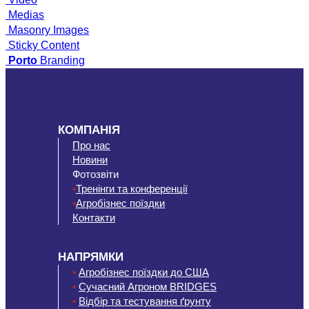
Medias
Masonry Images
Sticky Content
Porto
Branding
КОМПАНІЯ
Про нас
Новини
Фотозвіти
•
Тренінги та конференції
•
Агробізнес поїздки
Контакти
НАПРЯМКИ
•
Агробізнес поїздки до США
•
Сучасний Агроном BRIDGES
•
Відбір та тестування ґрунту