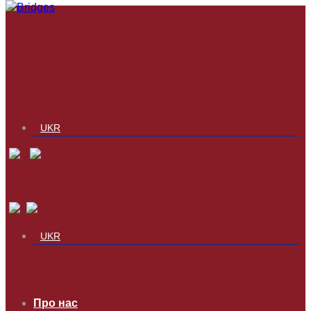
UKR
UKR
Про нас