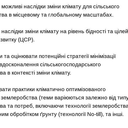
можливі наслідки зміни клімату для сільського
тва в місцевому та глобальному масштабах.
наслідки зміни клімату на рівень бідності та ціле
звитку (ЦCР).
 та оцінювати потенційні стратегії мінімізації
 вдосконалення сільськогосподарського
а в контексті зміни клімату.
вати практики кліматично оптимізованого
 землеробства (теми варіюються залежно від тип
ва та потреб, включаючи технології землеробств
им обробітком ґрунту (технології No-till), та інші.