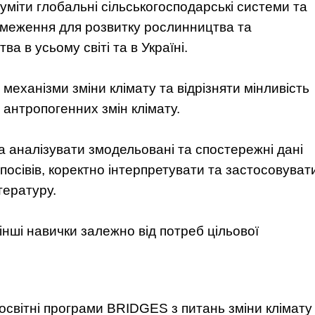
міти глобальні сільськогосподарські системи та
бмеження для розвитку рослинництва та
ва в усьому світі та в Україні.
механізми зміни клімату та відрізняти мінливість
д антропогенних змін клімату.
а аналізувати змодельовані та спостережні дані
 посівів, коректно інтерпретувати та застосовуват
тературу.
нші навички залежно від потреб цільової
 освітні програми BRIDGES з питань зміни клімату