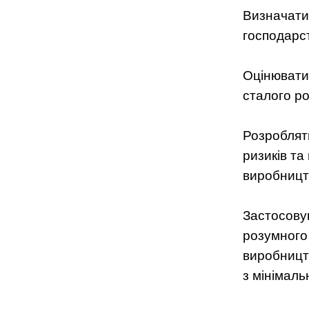
Визначати 
господарс
Оцінювати 
сталого ро
Розробляти
ризиків та
виробництв
Застосову
розумного
виробницт
з мінімальн