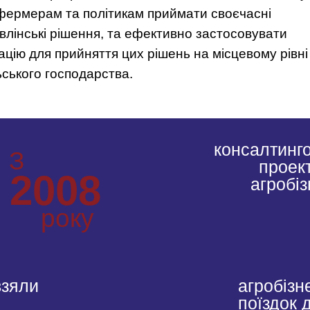
 фермерам та політикам приймати своєчасні
влінські рішення, та ефективно застосовувати
ацію для прийняття цих рішень на місцевому рівні
ьського господарства.
консалтинг
З
проект
2008
агробіз
року
взяли
агробізн
поїздок