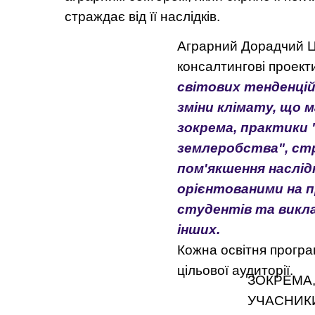
страждає від її наслідків.
Аграрний Дорадчий 
консалтингові проект
світових тенденцій
зміни клімату, що 
зокрема, практики
землеробства", стр
пом'якшення наслід
орієнтованими на п
студентів та викла
інших.
Кожна освітня програ
цільової аудиторії.
ЗОКРЕМА
УЧАСНИК