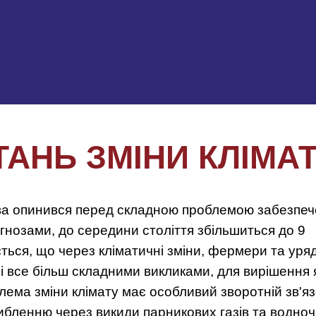
ТАНЬ ЗМІНИ КЛІМА
тва опинився перед складною проблемою забезпе
гнозами, до середини століття збільшиться до 9
ується, що через кліматичні зміни, фермери та уря
 і все більш складними викликами, для вирішення 
лема зміни клімату має особливий зворотній зв'яз
либленню через викиди парникових газів та водно