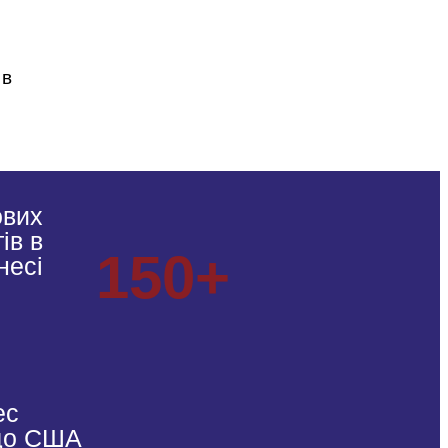
 в
ових
ів в
150+
несі
ес
 до США