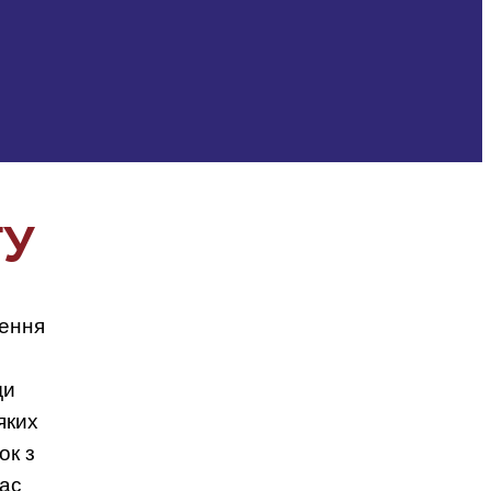
ТУ
чення
ди
яких
ок з
час