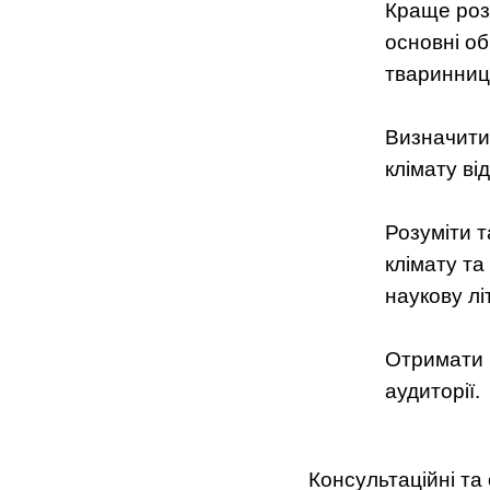
Краще розу
основні о
тваринницт
Визначити 
клімату ві
Розуміти т
клімату та
наукову лі
Отримати і
аудиторії.
Консультаційні та