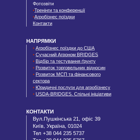
Фотозвіти
•
Тренінги та конференції
•
Агробізнес поїздки
Контакти
НАПРЯМКИ
•
Агробізнес поїздки до США
•
Сучасний Агроном BRIDGES
•
Відбір та тестування ґрунту
•
Розвиток торговельних відносин
•
Розвиток МСП та фінансового
сектора
•
Юридичні послуги для агробізнесу
•
USDA-BRIDGES. Спільні ініціативи
КОНТАКТИ
Вул.Пушкінська 21, офіс 39
Київ, Україна, 01024
Тел +38 044 235 5737