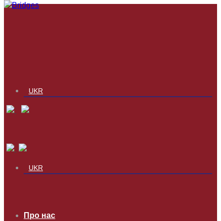
UKR
UKR
Про нас