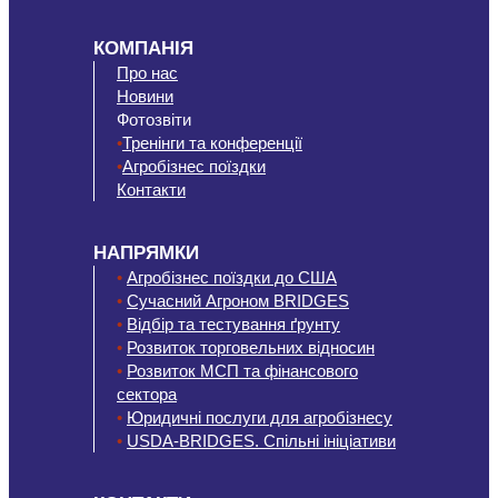
КОМПАНІЯ
Про нас
Новини
Фотозвіти
•
Тренінги та конференції
•
Агробізнес поїздки
Контакти
НАПРЯМКИ
•
Агробізнес поїздки до США
•
Сучасний Агроном BRIDGES
•
Відбір та тестування ґрунту
•
Розвиток торговельних відносин
•
Розвиток МСП та фінансового
сектора
•
Юридичні послуги для агробізнесу
•
USDA-BRIDGES. Спільні ініціативи