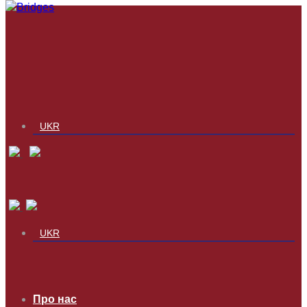
UKR
UKR
Про нас