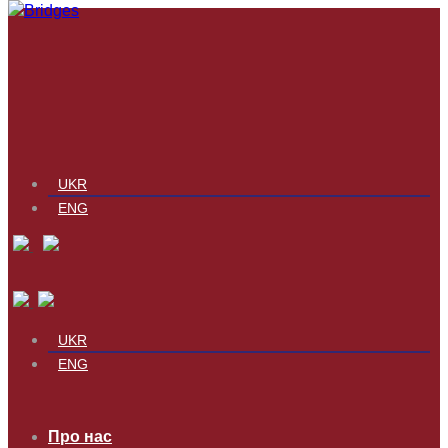
UKR
ENG
UKR
ENG
Про нас