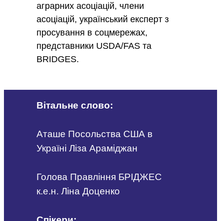
аграрних асоціацій, члени
асоціацій, український експерт з
просування в соцмережах,
представники USDA/FAS та
BRIDGES.
Вітальне слово:
Аташе Посольства США в
Україні Ліза Араміджан
Голова Правління БРІДЖЕС
к.е.н. Ліна Доценко
Спікери: