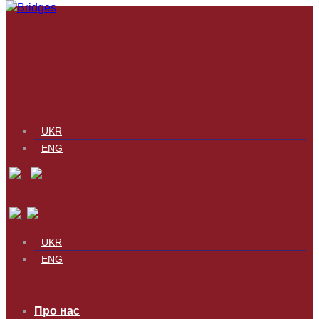
UKR
ENG
UKR
ENG
Про нас