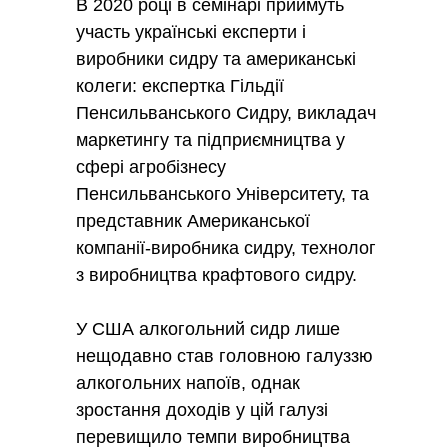
В 2020 році в семінарі приймуть
участь українські експерти і
виробники сидру та американські
колеги: експертка Гільдії
Пенсильванського Сидру, викладач
маркетингу та підприємництва у
сфері агробізнесу
Пенсильванського Університету, та
представник Американської
компанії-виробника сидру, технолог
з виробництва крафтового сидру.
У США алкогольний сидр лише
нещодавно став головною галуззю
алкогольних напоїв, однак
зростання доходів у цій галузі
перевищило темпи виробництва