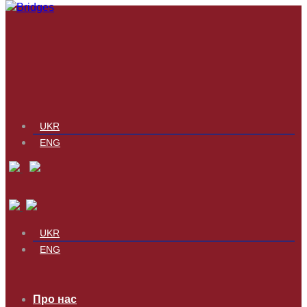
UKR
ENG
UKR
ENG
Про нас