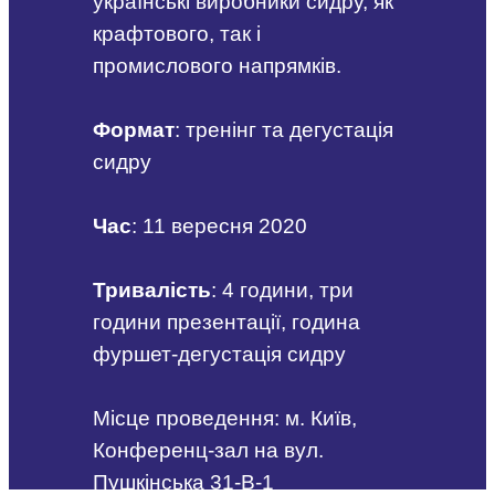
українські виробники сидру, як
крафтового, так і
промислового напрямків.
Формат
: тренінг та дегустація
сидру
Час
: 11 вересня 2020
Тривалість
: 4 години, три
години презентації, година
фуршет-дегустація сидру
Місце проведення: м. Київ,
Конференц-зал на вул.
Пушкінська 31-В-1