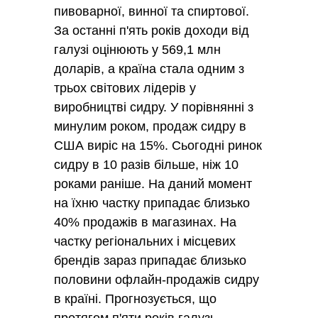
пивоварної, винної та спиртової.
За останні п'ять років доходи від
галузі оцінюють у 569,1 млн
доларів, а країна стала одним з
трьох світових лідерів у
виробництві сидру. У порівнянні з
минулим роком, продаж сидру в
США виріс на 15%. Сьогодні ринок
сидру в 10 разів більше, ніж 10
роками раніше. На даний момент
на їхню частку припадає близько
40% продажів в магазинах. На
частку регіональних і місцевих
брендів зараз припадає близько
половини офлайн-продажів сидру
в країні. Прогнозується, що
протягом п'яти років галузь